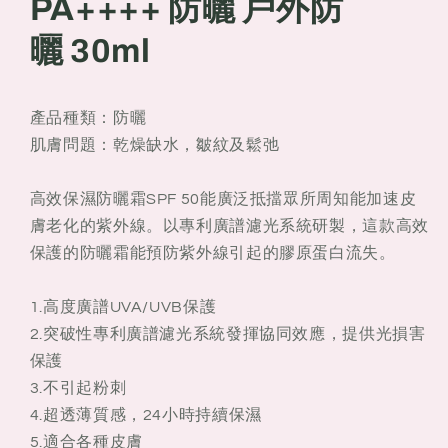
PA++++ 防曬 戶外防
霜
霜
SPF
SPF
曬
30ml
50
50
PA++++防
PA++++防
曬
曬
產品種類：防曬
30ml
30ml
肌膚問題：乾燥缺水，皺紋及鬆弛
戶
戶
外
外
高效保濕防曬霜SPF 50能廣泛抵擋眾所周知能加速皮
防
防
膚老化的紫外線。以專利廣譜濾光系統研製，這款高效
曬
曬
保護的防曬霜能預防紫外線引起的膠原蛋白流失。
1.高度廣譜UVA/UVB保護
2.突破性專利廣譜濾光系統發揮協同效應，提供光損害
保護
3.不引起粉刺
4.超透薄質感，24小時持續保濕
5.適合各種皮膚