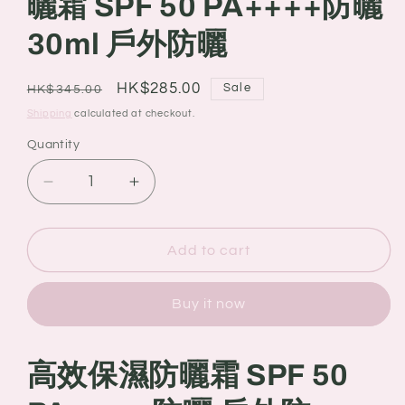
曬霜 SPF 50 PA++++防曬
30ml 戶外防曬
Regular
Sale
HK$285.00
Sale
HK$345.00
price
price
Shipping
calculated at checkout.
Quantity
Quantity
Decrease
Increase
quantity
quantity
for
for
SkinCeuticals
SkinCeuticals
Add to cart
高
高
效
效
Buy it now
保
保
濕
濕
防
防
高效保濕防曬霜 SPF 50
曬
曬