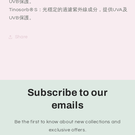
UVB保護。
Tinosorb® S：光穩定的過濾紫外線成分，提供UVA及
UVB保護。
Share
Subscribe to our
emails
Be the first to know about new collections and
exclusive offers.