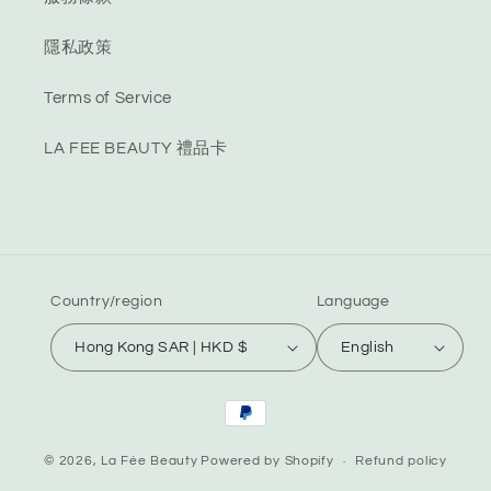
隱私政策
Terms of Service
LA FEE BEAUTY 禮品卡
Country/region
Language
Hong Kong SAR | HKD $
English
Payment
methods
© 2026,
La Fée Beauty
Powered by Shopify
Refund policy