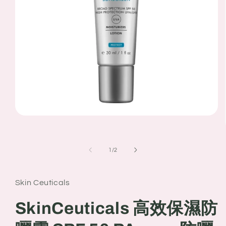
Open
media
1
in
modal
of
1
/
2
Skin Ceuticals
SkinCeuticals 高效保濕防