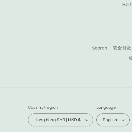
Be t
Search
安全付款
Country/region
Language
Hong Kong SAR | HKD $
English