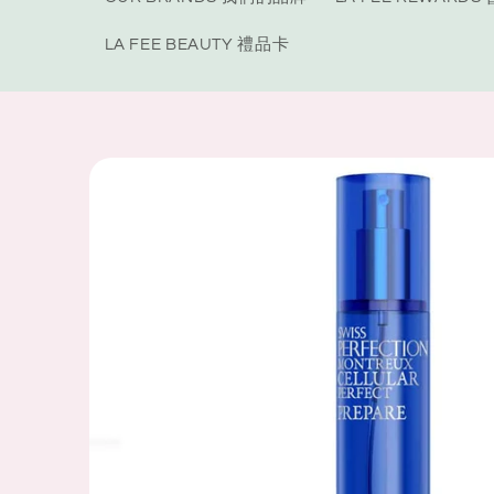
LA FEE BEAUTY 禮品卡
Skip to
product
information