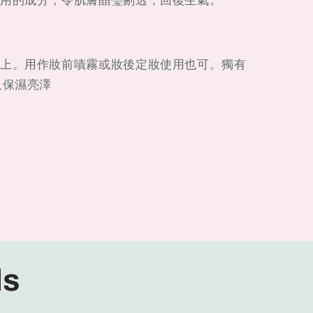
用的成分，令肌膚晶瑩剔透，回復生氣。
上。用作妝前嘖霧或妝後定妝使用也可。獨有
久保濕亮澤
ls