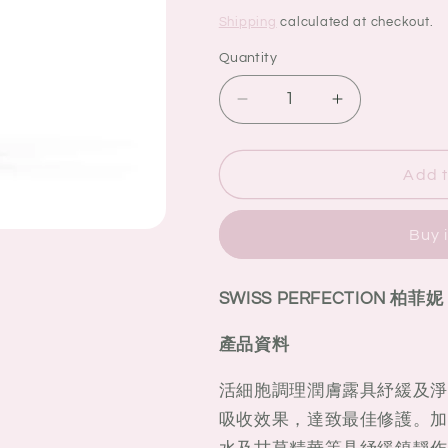
price
price
Shipping
calculated at checkout.
Quantity
Quantity
Decrease
Increase
quantity
quantity
for
for
SWISS
SWISS
Add t
PERFECTION
PERFECTI
柏
柏
Buy 
菲
菲
妮
妮
Cellular
Cellular
SWISS PERFECTION 柏菲妮 
Balancing
Balancing
Water
Water
產品資料
活
活
細
細
活細胞調理潤膚露具紓緩及淨
胞
胞
吸收效果，達致最佳修護。加
嫰
嫰