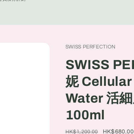
y
/
r
e
SWISS PERFECTION
g
i
SWISS P
o
妮 Cellular
n
Water 
100ml
Regular
Sale
HK$680.00
HK$1,200.00