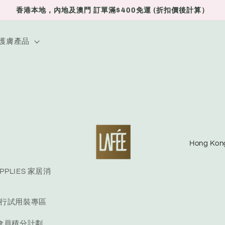
香港本地，內地及澳門 訂單滿$400免運 (折扣價後計算）
E 護膚產品
C
o
u
UPPLIES 家居消
n
E 旅行試用裝專區
t
r
S 會員積分計劃