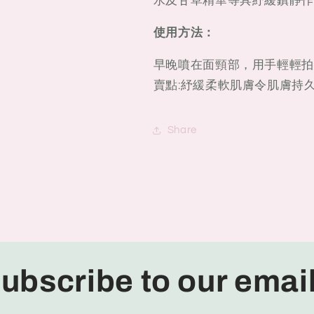
水及甘草精華等具紓緩鎮靜作
膚
膚
平
平
使用方法：
衡
衡
早晚噴在面頸部，用手輕輕拍
水
水
100ml
100ml
賣點:紓緩柔軟肌膚令肌膚持
Share
ubscribe to our emai