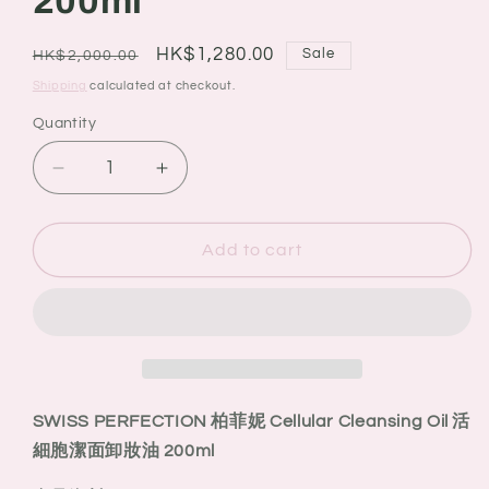
200ml
Regular
Sale
HK$1,280.00
Sale
HK$2,000.00
price
price
Shipping
calculated at checkout.
Quantity
Quantity
Decrease
Increase
quantity
quantity
for
for
SWISS
SWISS
Add to cart
PERFECTION
PERFECTION
柏
柏
菲
菲
妮
妮
Cellular
Cellular
Cleansing
Cleansing
SWISS PERFECTION 柏菲妮 Cellular Cleansing Oil 活
Oil
Oil
細胞潔面卸妝油 200ml
活
活
細
細