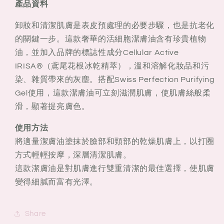
產品資料
胞
胞
潔
潔
卸妝和清潔肌膚是表皮預處理的必要步驟，也是抗老化
面
面
的關鍵一步。這款奢華的活細胞潔膚油含有珍貴植物
卸
卸
油，並加入品牌的標誌性成分Cellular Active
妝
妝
IRISA®（鳶尾花根冰乾精萃），溫和溶解化妝品和污
油
油
染、雜質帶來的灰塵。搭配Swiss Perfection Purifying
200ml
200ml
Gel使用，這款潔膚油可立刻滋潤肌膚，使肌膚絲般柔
滑，顯著提亮膚色。
使用方法
將適量潔膚油塗抹於臉部和頸部的乾燥肌膚上，以打圈
方式輕輕按摩，深層清潔肌膚。
這款潔膚油是對肌膚進行雙重清潔的最佳選擇，使肌膚
變得細膩而富有光澤。
Share