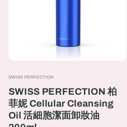
Open
media
1
in
SWISS PERFECTION
modal
SWISS PERFECTION 柏
菲妮 Cellular Cleansing
Oil 活細胞潔面卸妝油