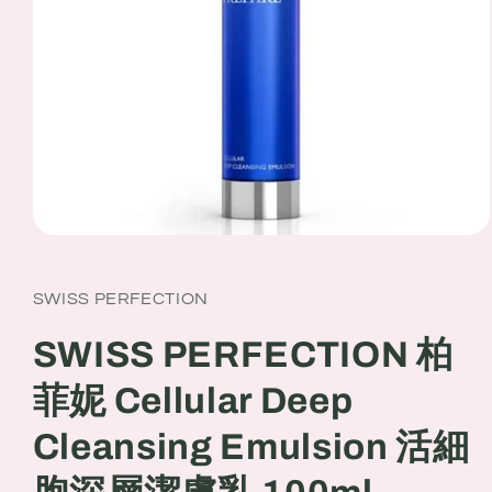
Open
media
1
in
SWISS PERFECTION
modal
SWISS PERFECTION 柏
菲妮 Cellular Deep
Cleansing Emulsion 活細