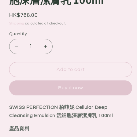
胞深層潔膚乳 100ml
Regular
HK$768.00
price
Shipping
calculated at checkout.
Quantity
Quantity
Decrease
Increase
quantity
quantity
for
for
SWISS
SWISS
Add to cart
PERFECTION
PERFECTION
柏
柏
Buy it now
菲
菲
妮
妮
Cellular
Cellular
SWISS PERFECTION 柏菲妮 Cellular Deep
Deep
Deep
Cleansing Emulsion 活細胞深層潔膚乳 100ml
Cleansing
Cleansing
Emulsion
Emulsion
產品資料
活
活