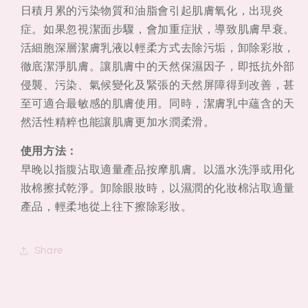
細
細
日積月累的污染物質和油脂會引起肌膚氧化，出現炎
胞
胞
症。如果忽視潔面步驟，會加重症狀，導致肌膚早衰。
深
深
活細胞深層潔膚乳液以輕柔方式去除污垢，卸除彩妝，
層
層
徹底潔淨肌膚。讓肌膚中的天然保濕因子，即抵抗外部
潔
潔
侵襲、污染、氣候變化及緊張的天然屏障得到改善，甚
膚
膚
至可適合最敏感的肌膚使用。同時，潔膚乳中蘊含的天
乳
乳
然活性精粹也能讓肌膚更加水潤柔滑。
100ml
100ml
使用方法：
早晚以指腹沾取適量產品按摩肌膚。以溫水洗淨或用化
妝棉擦拭乾淨。卸除眼妝時，以濕潤的化妝棉沾取適量
產品，輕柔地從上往下擦除彩妝。
Share