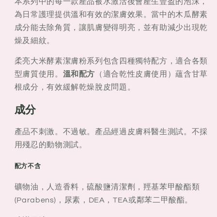
本系列中的每一款產品被水激活後會產生豐盈的泡沫，
為日常護理提供溫和有效的潔膚效果。當中的木瓜酵素
成分能去除角質，讓肌膚變得明亮，並有助減少出現乾
燥及細紋。
柔亮大米酵素潔膚粉系列包含四種獨特配方，適合各類
型膚質使用。
溫和配方
（適合乾性皮膚使用）蘊含甘草
根成分，有效緩解乾燥脫皮問題。
成分
產品不刺激。不過敏。產品經過皮膚科醫生測試。不採
用殘忍的動物測試。
配方不含
礦物油，人造香料，硫酸鹽清潔劑，羥基苯甲酸酯類
(Parabens)，尿素，DEA，TEA或鄰苯二甲酸酯。