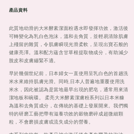
溫
溫
產品資料
和
和
配
配
方
方
此質地幼滑的大米酵素潔面粉遇水即發揮功效，激活後
泡
泡
可轉變化為乳白色泡沫，溫和去角質，並輕易清除肌膚
沫
沫
上殘留的雜質，令肌膚瞬現光滑柔軟，呈現出寶石般的
酵
酵
健康亮澤。溫和配方蘊含甘草根提取物成分，有助減少
素
素
脫皮和皮膚繃緊不適。
潔
潔
早於幾個世紀前，日本婦女一直使用呈乳白色的首趟洗
膚
膚
米水來維持肌膚光滑。同時,日本人普遍地重覆使用洗
粉
粉
米水，因此被認為是當地最早出現的肥皂，通常用來清
60g
60g
潔地板和碗碟。 柔亮大米酵素潔膚粉系列以日本米糠
為溫和去角質成分，在傳統的基礎上發展開來。我們獨
特的研磨工藝把帶有滋養功效的穀物磨碎成超微細顆
粒，不會磨損皮膚或流失成分的營養。