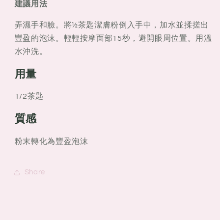
建議用法
弄濕手和臉。將½茶匙潔膚粉倒入手中，加水並揉搓出
豐盈的泡沫。輕輕按摩面部15秒，避開眼周位置。用溫
水沖洗。
用量
1/2茶匙
質感
粉末轉化為豐盈泡沫
Share