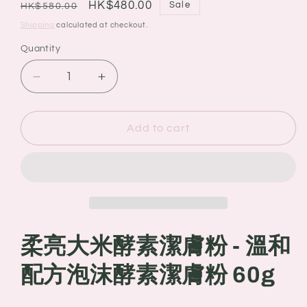
Regular
Sale
HK$480.00
Sale
HK$580.00
price
price
Shipping
calculated at checkout.
Quantity
Quantity
Decrease
Increase
quantity
quantity
for
for
Tatcha
Tatcha
Add to cart
柔
柔
亮
亮
大
大
米
米
酵
酵
素
素
柔亮大米酵素潔膚粉 - 溫和
潔
潔
膚
膚
配方
泡沫酵素潔膚粉
60g
粉
粉
-
-