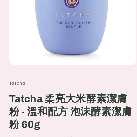
Open
media
1
in
Tatcha
modal
Tatcha 柔亮大米酵素潔膚
粉 - 溫和配方 泡沫酵素潔膚
粉 60g