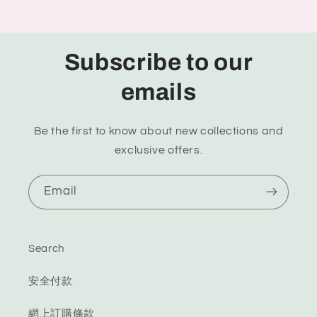
Subscribe to our
emails
Be the first to know about new collections and
exclusive offers.
Email
Search
安全付款
網上訂購條款