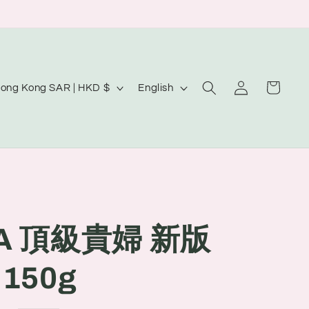
Log
L
Cart
Hong Kong SAR | HKD $
English
in
a
n
g
u
a
g
ZA 頂級貴婦 新版
e
150g