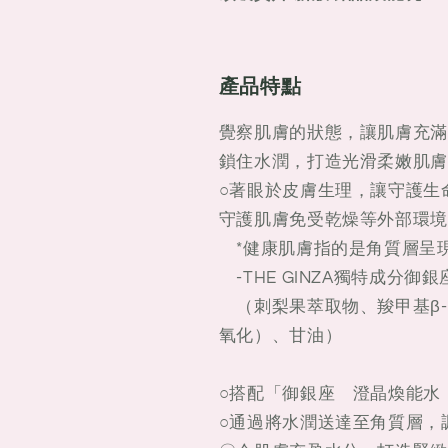
版
版
鉑
鉑
晶
晶
產品特點
煥
煥
能
能
覺察肌膚的狀態，讓肌膚充滿
乳
乳
鎖住水潤，打造光滑柔嫩肌膚
150g
150g
○著眼於皮膚生理，讓守護生
守護肌膚免受乾燥等外部環境
*健康肌膚指的是角質層呈
-THE GINZA獨特成分
（刺梨果萃取物、羧甲基β-
氧化）、甘油）
○搭配「御銀座 澄晶煥能水
○通過將水潤送達至角質層，