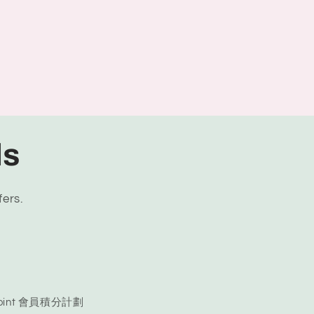
ls
fers.
 Point 會員積分計劃