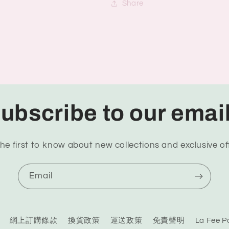
Share
ubscribe to our emai
he first to know about new collections and exclusive of
Email
網上訂購條款
換貨政策
運送政策
免責聲明
La Fee