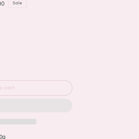
00
Sale
o cart
0g