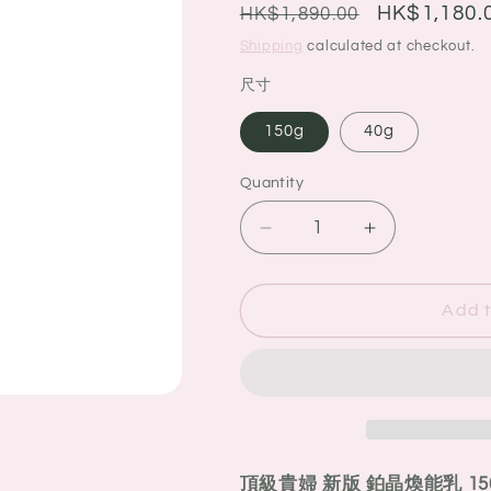
g
Regular
Sale
HK$1,180.
HK$1,890.00
i
price
price
Shipping
calculated at checkout.
o
尺寸
n
150g
40g
Quantity
Quantity
Decrease
Increase
quantity
quantity
for
for
THE
THE
Add t
GINZA
GINZA
頂
頂
級
級
貴
貴
婦
婦
新
新
頂級貴婦 新版 鉑晶煥能乳 15