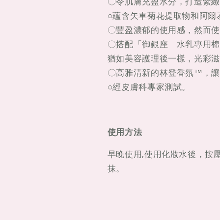
〇令肌膚充盈水分，打造緊緻
○蘊含矢車菊花提取物和阿爾
〇豐盈濃郁的使用感，然而使
〇搭配「御銀座 水乳專用棉
猶如美容護理後一樣，光彩滋
〇高雅清新的林登香氛™，讓
○經皮膚科專家測試。
使用方法
早晚使用,使用化妝水後，按
抹。