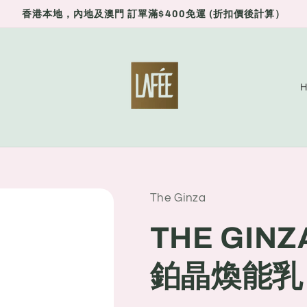
香港本地，內地及澳門 訂單滿$400免運 (折扣價後計算）
C
o
u
n
t
r
The Ginza
y
THE GIN
/
r
鉑晶煥能乳 
e