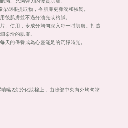
飽滿、充滿彈力的優質肌膚。
泰柴胡根提取物，令肌膚更彈潤和強韌。
用後肌膚並不過分油光或粘膩。
片」使用，令成分均勻深入每一吋肌膚。打造
潤柔滑的肌膚。
每天的保養成為心靈滿足的沉靜時光。
壓噴嘴2次於化妝棉上，由臉部中央向外均勻塗