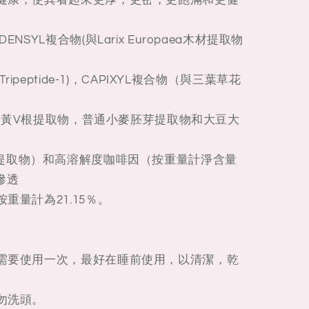
髮健康，使其看起來更厚，更密，更飽滿和更健
NSYL複合物(與Larix Europaea木材提取物
oyl Tripeptide-1)，CAPIXYL複合物（與三葉草花
合物（黃V根提取物，普通小麥胚芽提取物和大豆大
ativum提取物）和高溶解度咖啡因（按重量計淨含量
滲透
重量計為21.15％。
據需要使用一次，最好在睡前使用，以清潔，乾
勿洗頭。