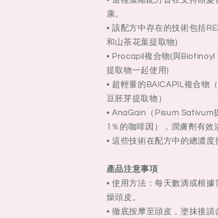
• 這種濃縮配方旨在支持頭
康。
• 該配方中存在的技術包括REDE
和山茶花葉提取物)
• Procapil複合物(與Biotin
提取物一起使用)
• 超輕量的BAICAPIL複
豆胚芽提取物）
• AnaGain（Pisum S
1％的咖啡因），潤膚劑有效
• 這些技術在配方中的總濃度按
產品注意事項
• 使用方法：每天數滴或根
燥頭皮。
• 徹底按摩至頭皮，塗抹後請