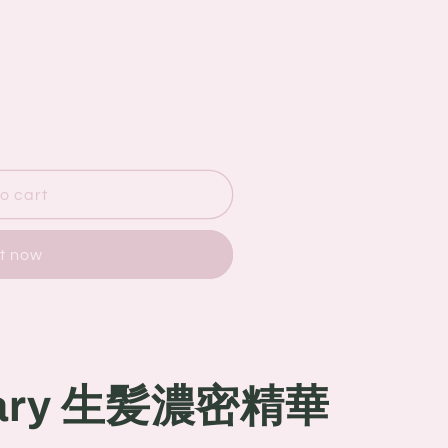
o cart
it now
inary 生髪濃密精華