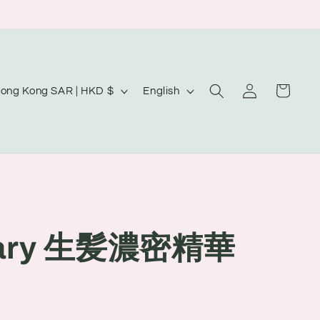
Log
L
Cart
Hong Kong SAR | HKD $
English
in
a
n
g
u
a
g
inary 生髪濃密精華
e