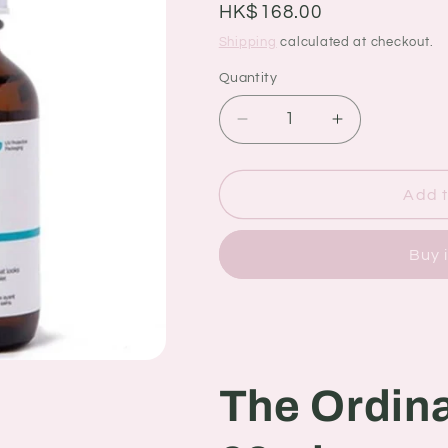
g
Regular
HK$168.00
i
price
Shipping
calculated at checkout.
o
Quantity
Quantity
n
Decrease
Increase
quantity
quantity
for
for
The
The
Add t
Ordinary
Ordinary
生
生
Buy 
髪
髪
濃
濃
密
密
精
精
華
華
The Ord
60ml
60ml