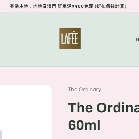
香港本地，內地及澳門 訂單滿$400免運 (折扣價後計算）
C
o
u
n
t
r
The Ordinary
y
The Ord
/
r
60ml
e