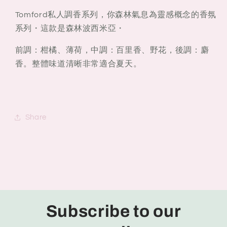
Tomford私人調香系列，你森林氣息為靈感概念的香氛
系列・這款是森林波西米亞・
前調：柑橘、薄荷，中調：百里香、野花，後調：麝
香。整體味道清晰非常適合夏天。
Share
Subscribe to our