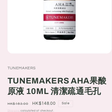
Open
media
1
in
TUNEMAKERS
modal
TUNEMAKERS AHA果酸
原液 10ML 清潔疏通毛孔
Regular
Sale
HK$148.00
Sale
HK$183.00
price
price
Shipping
calculated at checkout.