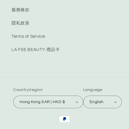
服務條款
隱私政策
Terms of Service
LA FEE BEAUTY 禮品卡
Country/region
Language
Hong Kong SAR | HKD $
English
Payment
methods