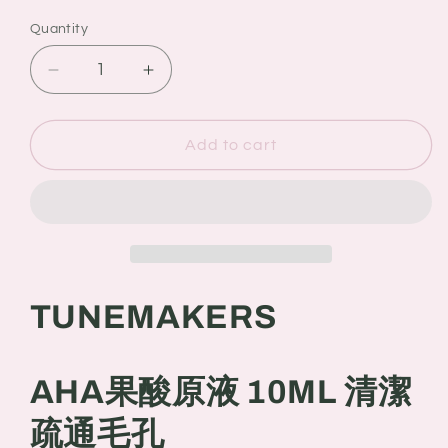
Quantity
Quantity
Decrease
Increase
quantity
quantity
for
for
TUNEMAKERS
TUNEMAKERS
Add to cart
AHA
AHA
果
果
酸
酸
原
原
液
液
10ML
10ML
TUNEMAKERS
清
清
潔
潔
疏
疏
AHA果酸原液 10ML 清潔
通
通
毛
毛
疏通毛孔
孔
孔