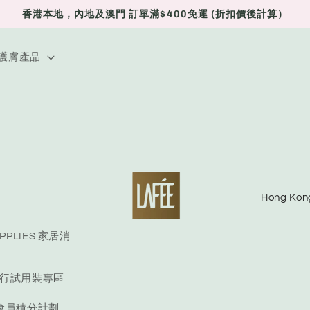
香港本地，內地及澳門 訂單滿$400免運 (折扣價後計算）
E 護膚產品
C
o
u
UPPLIES 家居消
n
E 旅行試用裝專區
t
r
S 會員積分計劃