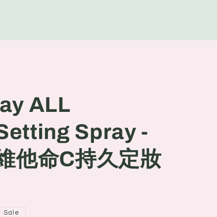
g
e
ay ALL
etting Spray -
 C 維他命C持久定妝
l
Sale