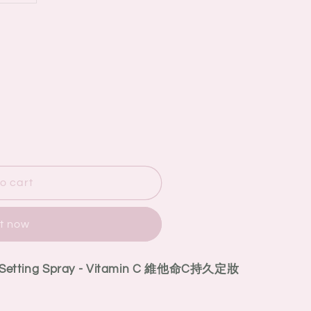
o cart
it now
 Setting Spray - Vitamin C 維他命C持久定妝