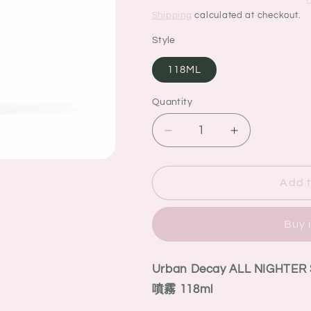
price
price
Shipping
calculated at checkout.
Style
118ML
Quantity
Quantity
Decrease
Increase
quantity
quantity
for
for
Urban
Urban
Add t
Decay
Decay
ALL
ALL
Buy 
NIGHTER
NIGHTER
Setting
Setting
Spray
Spray
Urban Decay ALL NIGHTER
-
-
Vitamin
Vitamin
噴霧 118ml
C
C