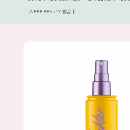
LA FEE BEAUTY 禮品卡
Skip to
product
information