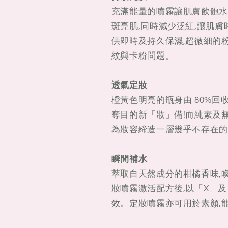
充滿能量的噴霧讓肌膚飲飽水,
斑亮肌,同時減少泛紅,讓肌
供即時及持久保濕,超微細的
紋與卡粉問題。
透氣定妝
橙黃色明亮的瓶身由 80%回
奪目的新「妝」備!而純素及
為妝容締造一層幾乎不存在的
瞬間補水
萃取自天然成分的柑橘香味,
妝噴霧激活配方後,以「X」及「
效。定妝噴霧亦可用於素顏,