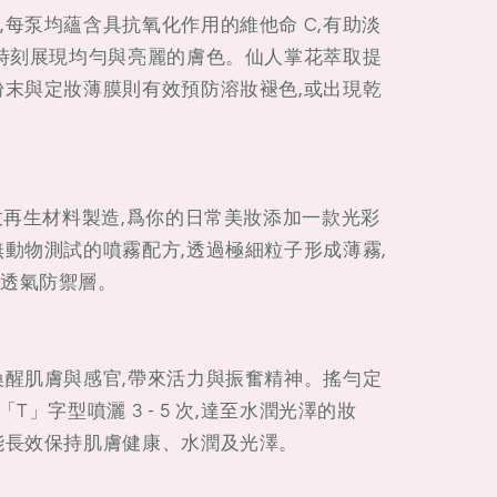
每泵均蘊含具抗氧化作用的維他命 C,有助淡
膚時刻展現均勻與亮麗的膚色。仙人掌花萃取提
粉末與定妝薄膜則有效預防溶妝褪色,或出現乾
收再生材料製造,爲你的日常美妝添加一款光彩
無動物測試的噴霧配方,透過極細粒子形成薄霧,
透氣防禦層。
喚醒肌膚與感官,帶來活力與振奮精神。搖勻定
T」字型噴灑 3 - 5 次,達至水潤光澤的妝
能長效保持肌膚健康、水潤及光澤。