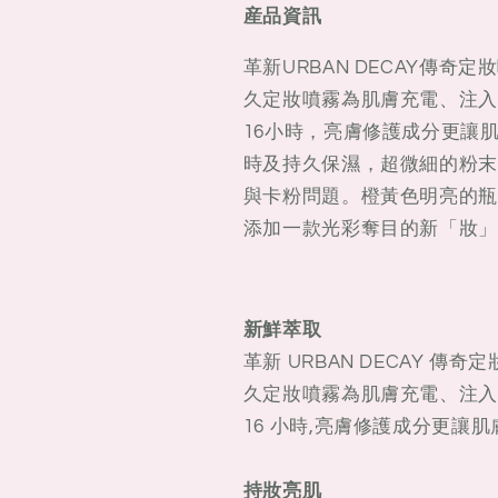
維
維
産品資訊
他
他
革新URBAN DECAY傳奇定
命
命
C
C
久定妝噴霧為肌膚充電、注入
持
持
16小時，亮膚修護成分更讓
久
久
時及持久保濕，超微細的粉末
定
定
與卡粉問題。橙黃色明亮的瓶
妝
妝
添加一款光彩奪目的新「妝」
噴
噴
霧
霧
118ml
118ml
新鮮萃取
革新 URBAN DECAY 傳奇定
久定妝噴霧為肌膚充電、注入
16 小時,亮膚修護成分更讓
持妝亮肌