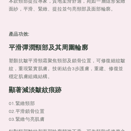
本款頸部提拉專家，質地柔滑舒適，宛如一層隱形緊緻
緻
緻
面紗，平滑、緊緻、提拉並勻亮頸部及面部輪廓。
臻
臻
顏
顏
修
修
產品功效:
護
護
頸
頸
平滑彈潤頸部及其周圍輪廓
霜
霜
50ml
50ml
塑顏抗皺平滑頸霜聚焦頸部及鎖骨位置，可修復細紋皺
紋，重現緊實肌膚。技術結合3步護膚，重建、修復並
穩定肌膚組織結構。
顯著減淡皺紋痕跡
01.緊緻頸部
02.平滑鎖骨位置
03.緊緻勻亮肌膚