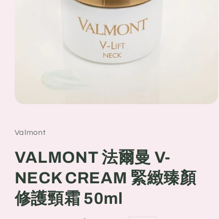
Open
media
1
in
Valmont
modal
VALMONT 法爾曼 V-
NECK CREAM 緊緻臻顏
修護頸霜 50ml