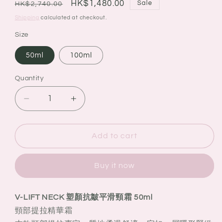
Regular
Sale
HK$1,480.00
Sale
HK$2,740.00
price
price
Shipping
calculated at checkout.
Size
50ml
100ml
Quantity
Quantity
Decrease
Increase
quantity
quantity
for
for
VALMONT
VALMONT
Add to cart
法
法
爾
爾
Buy it now
曼
曼
V-
V-
NECK
NECK
V-LIFT NECK 塑顏抗皺平滑頸霜 50ml
CREAM
CREAM
頸部提拉精華霜
緊
緊