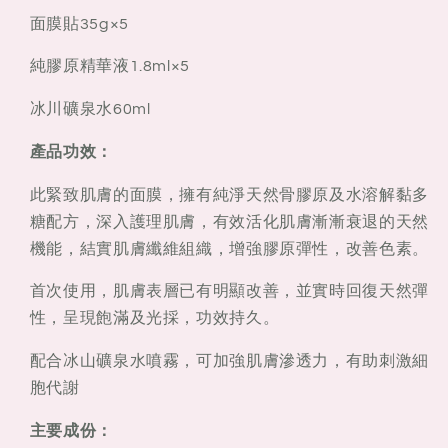
護
護
面膜貼35g×5
面
面
純膠原精華液1.8ml×5
膜
膜
套
套
冰川礦泉水60ml
盒
盒
產品功效：
此緊致肌膚的面膜，擁有純淨天然骨膠原及水溶解黏多
糖配方，深入護理肌膚，有效活化肌膚漸漸衰退的天然
機能，結實肌膚纖維組織，增強膠原彈性，改善色素。
首次使用，肌膚表層已有明顯改善，並實時回復天然彈
性，呈現飽滿及光採，功效持久。
配合冰山礦泉水噴霧，可加強肌膚滲透力，有助刺激細
胞代謝
主要成份：