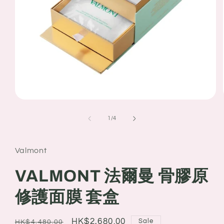
Open
media
1
of
1
/
4
in
modal
Valmont
VALMONT 法爾曼 骨膠原
修護面膜 套盒
Regular
Sale
HK$2,680.00
Sale
HK$4,480.00