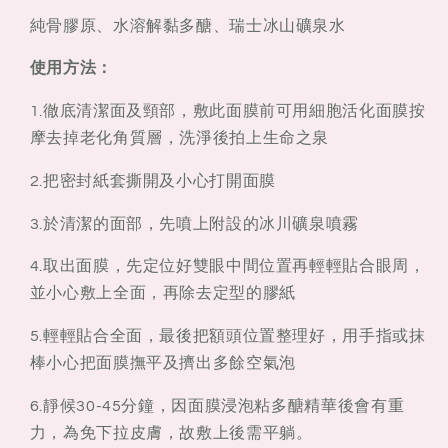
純骨膠原、水溶解黏多醣、瑞士冰山礦泉水
使用方法：
1.徹底清潔面及頸部，敷此面膜前可用細胞活化面膜按
摩去掉老化角質層，洗淨後拍上生命之泉
2.把密封紙套撕開及小心打開面膜
3.於清潔的面部，先噴上附設的冰川礦泉噴霧
4.取出面膜，先定位好雙眼中間位置再輕輕貼合眼周，
並小心敷上全面，再除去定型的膠紙
5.輕輕貼合全面，最後把額頭位置整理好，用手指或抹
棒小心把面膜撫平及擠出多餘空氣泡
6.靜候30-45分鐘，因面膜浸泡粘多醣精華後會有重
力，為免下拉皮膚，故敷上後需平躺。