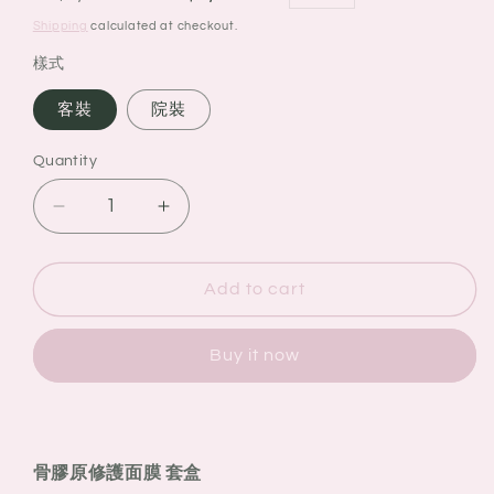
price
price
Shipping
calculated at checkout.
樣式
客裝
院裝
Quantity
Quantity
Decrease
Increase
quantity
quantity
for
for
VALMONT
VALMONT
Add to cart
法
法
爾
爾
Buy it now
曼
曼
骨
骨
膠
膠
原
原
骨膠原修護面膜 套盒
修
修