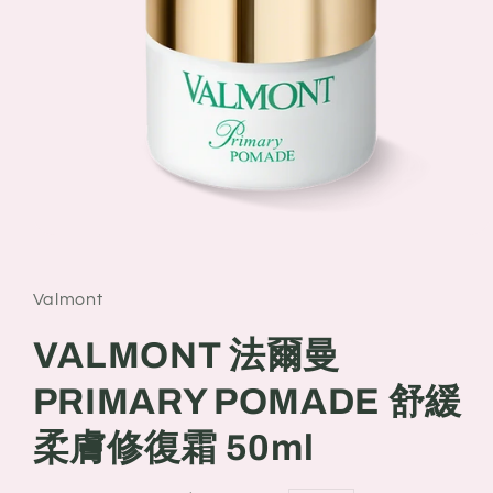
Open
media
1
in
Valmont
modal
VALMONT 法爾曼
PRIMARY POMADE 舒緩
柔膚修復霜 50ml