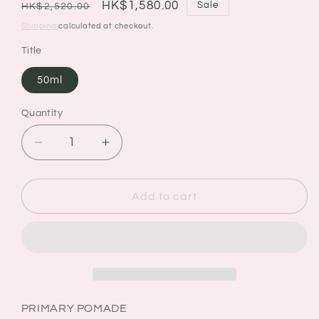
Regular
Sale
HK$1,580.00
Sale
HK$2,520.00
price
price
Shipping
calculated at checkout.
Title
50ml
Quantity
Quantity
Decrease
Increase
quantity
quantity
for
for
VALMONT
VALMONT
Add to cart
法
法
爾
爾
曼
曼
PRIMARY
PRIMARY
POMADE
POMADE
舒
舒
PRIMARY POMADE
緩
緩