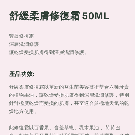
柔
柔
舒緩柔膚修復霜
50ML
膚
膚
修
修
復
復
豐盈修復霜
霜
霜
深層滋潤修護
50ml
50ml
讓乾燥受損肌膚得到深層滋潤修護。
產品功效:
舒緩柔膚修復霜以革新的益生菌美容技術萃合六種珍貴
的植物果油，讓乾燥受損肌膚得到深層滋潤修護，特別
針對極度乾燥而受損的肌膚，甚至適合於極地天氣的乾
燥地方使用。
此修復霜以百香果、含羞草蠟、乳木果油 、荷荷巴