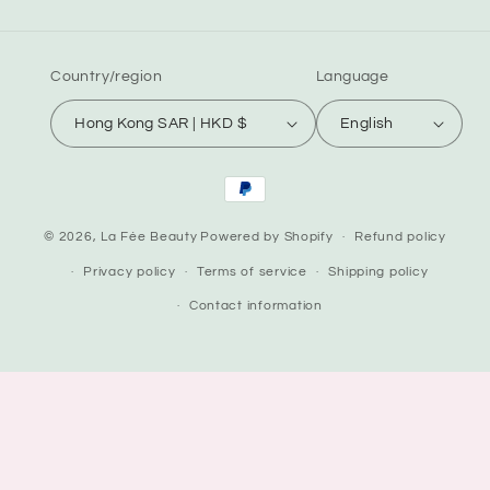
Country/region
Language
Hong Kong SAR | HKD $
English
Payment
methods
© 2026,
La Fée Beauty
Powered by Shopify
Refund policy
Privacy policy
Terms of service
Shipping policy
Contact information