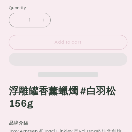
Quantity
Quantity
Decrease
Increase
quantity
quantity
for
for
Voluspa
Voluspa
Add to cart
浮
浮
雕
雕
罐
罐
香
香
薰
薰
蠟
蠟
浮雕罐香薰蠟燭 #
白羽松
燭
燭
156g
#
#
白
白
羽
羽
品牌介紹
松
松
156g
156g
Troy Arntsen 和Traci Hinkley 是Voluspa的理念創始