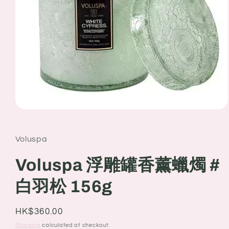
Open
media
1
in
Voluspa
modal
Voluspa 浮雕罐香薰蠟燭 #
白羽松 156g
Regular
HK$360.00
price
Shipping
calculated at checkout.