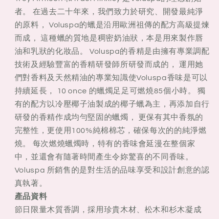
者。 在過去二十年來，我們致力於研究、開發最純淨
的原料， Voluspa的蠟是沿用歐洲祖傳的配方高級提煉
而成， 這種蠟的質地是稠密奶油狀，本是用來製作唇
油和乳狀的化妝品。 Voluspa的香精是由擁有專業調配
技術及經驗豐富的香精研發師所研發而成的， 運用她
們對香料及天然精油的專業知識使Voluspa香味是可以
持續延長， 10 once 的蠟燭足足可燃燒85個小時。 獨
有的配方以冷壓椰子油製成的椰子蠟為主，再添加自行
研發的香精作成均勻堅固的蠟燭， 更保有其中香氛的
完整性，更使用100%純棉棉芯，確保每次的的純淨燃
燒。 每次燃燒蠟燭時，特有的香味會延漫在整個家
中，並還會有隨著時間產生令妳驚喜的不同香味。
Voluspa 所銷售的是對生活的品味享受和設計創意的認
真執著。
產品資料
節日限量木質香調，採用珍貴木材、松木和杉木凝成