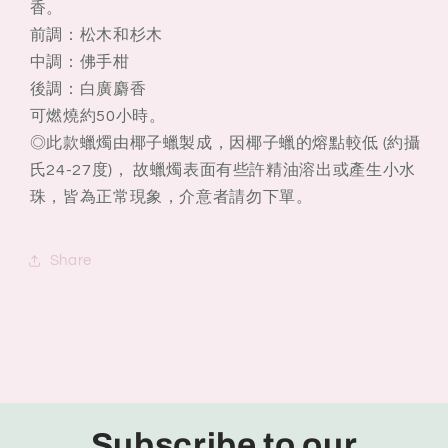
香。
前調：
松木和杉木
中調：佛手柑
後調：白廣麝香
可燃燒約50小時。
◎此款蠟燭由椰子蠟製成，因椰子蠟的熔點較低 (約攝
氏24-27度)， 故蠟燭表面有些許精油溶出或產生小水
珠，皆為正常現象，介意者請勿下單。
Share
Subscribe to our