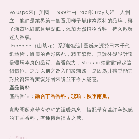
Voluspa來自美國，1999年由Traci和Troy夫婦二人創
立。他們是業界第一個選用椰子蠟作為原料的品牌，椰
子蠟質地細膩且熔點低，添加天然植物香料，持久散發
迷人香氣。
Japonica（山茶花）系列的設計靈感來源於日本千代
紙藝術，絢麗的色彩搭配，精美繁復。無論外觀設計還
是蠟燭本身的品質、留香能力，Voluspa絕對對得起這
個價位。之所以稱之為入門級蠟燭，是因為其擴香能力
對於資深香薰愛好者來說並不令人滿意。
產品資料
丁香香料，琥珀，秋季南瓜。
產品香味：
融合
實際聞起來帶有琥珀的溫暖氣息，搭配帶有些許辛辣感
的丁香香料，有種懷舊復古之感。
Share