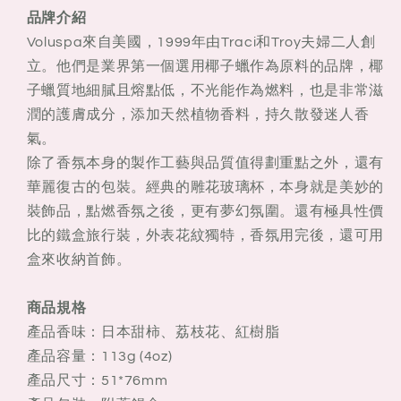
品牌介紹
Voluspa來自美國，1999年由Traci和Troy夫婦二人創
立。他們是業界第一個選用椰子蠟作為原料的品牌，椰
子蠟質地細膩且熔點低，不光能作為燃料，也是非常滋
潤的護膚成分，添加天然植物香料，持久散發迷人香
氣。
除了香氛本身的製作工藝與品質值得劃重點之外，還有
華麗復古的包裝。經典的雕花玻璃杯，本身就是美妙的
裝飾品，點燃香氛之後，更有夢幻氛圍。還有極具性價
比的鐵盒旅行裝，外表花紋獨特，香氛用完後，還可用
盒來收納首飾。
商品規格
產品香味：日本甜柿、荔枝花、紅樹脂
產品容量：113g (4oz)
產品尺寸：51*76mm