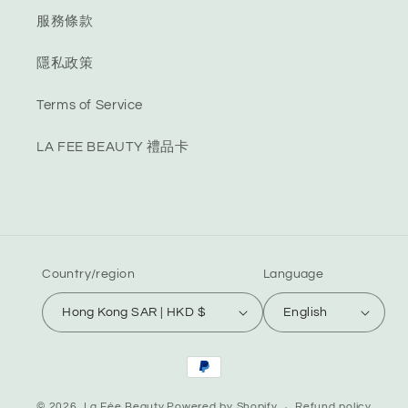
服務條款
隱私政策
Terms of Service
LA FEE BEAUTY 禮品卡
Country/region
Language
Hong Kong SAR | HKD $
English
Payment
methods
© 2026,
La Fée Beauty
Powered by Shopify
Refund policy