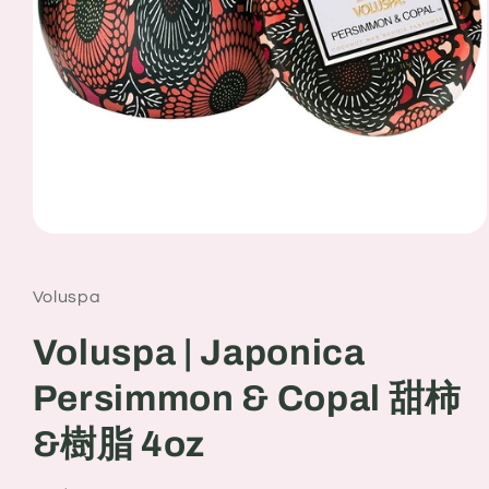
Open
media
1
in
Voluspa
modal
Voluspa | Japonica
Persimmon & Copal 甜柿
&樹脂 4oz