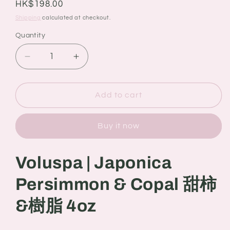
Regular
HK$198.00
price
Shipping
calculated at checkout.
Quantity
Quantity
Decrease
Increase
quantity
quantity
for
for
Voluspa
Voluspa
Add to cart
|
|
Japonica
Japonica
Buy it now
Persimmon
Persimmon
&amp;
&amp;
Copal
Copal
Voluspa | Japonica
甜
甜
柿
柿
Persimmon & Copal 甜柿
&amp;
&amp;
樹
樹
&樹脂 4oz
脂
脂
4oz
4oz