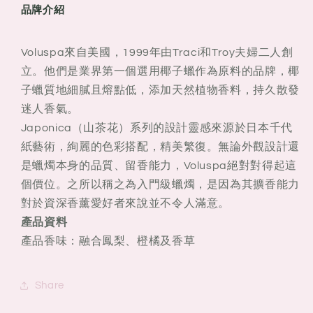
品牌介紹
Voluspa來自美國，1999年由Traci和Troy夫婦二人創
立。他們是業界第一個選用椰子蠟作為原料的品牌，椰
子蠟質地細膩且熔點低，添加天然植物香料，持久散發
迷人香氣。
Japonica（山茶花）系列的設計靈感來源於日本千代
紙藝術，絢麗的色彩搭配，精美繁復。無論外觀設計還
是蠟燭本身的品質、留香能力，Voluspa絕對對得起這
個價位。之所以稱之為入門級蠟燭，是因為其擴香能力
對於資深香薰愛好者來說並不令人滿意。
產品資料
產品香味：融合鳳梨、橙橘及香草
Share