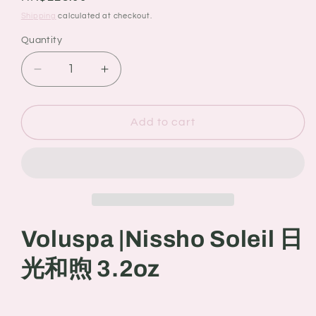
price
Shipping
calculated at checkout.
Quantity
Quantity
Decrease
Increase
quantity
quantity
for
for
Voluspa
Voluspa
Add to cart
|
|
Nissho
Nissho
Soleil
Soleil
日
日
光
光
和
和
Voluspa |
Nissho Soleil 日
煦
煦
3.2oz
3.2oz
光和煦
3.2oz