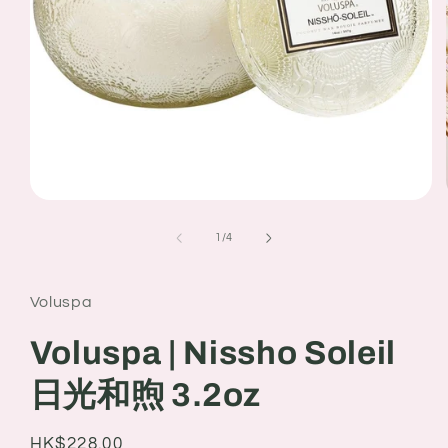
Open
media
1
of
1
/
4
in
modal
Voluspa
Voluspa | Nissho Soleil
日光和煦 3.2oz
Regular
HK$228.00