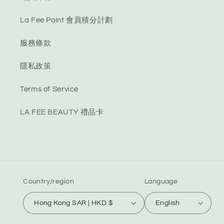
La Fee Point 會員積分計劃
服務條款
隱私政策
Terms of Service
LA FEE BEAUTY 禮品卡
Country/region
Language
Hong Kong SAR | HKD $
English