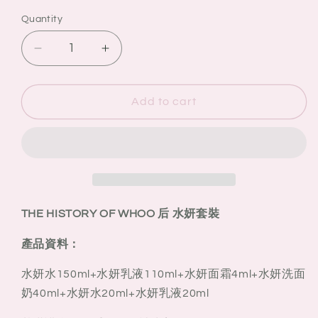
Quantity
Quantity
Decrease
Increase
quantity
quantity
for
for
THE
THE
Add to cart
HISTORY
HISTORY
OF
OF
WHOO
WHOO
后
后
水
水
妍
妍
THE HISTORY OF WHOO 后 水妍
套裝
3
3
件
件
產品資料：
套
套
水妍水150ml+水妍乳液110ml+水妍面霜4ml
+水妍洗面
奶40ml+水妍水20ml+水妍乳液20ml