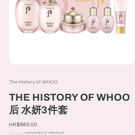
Open
media
1
in
The History of WHOO
modal
THE HISTORY OF WHOO
后 水妍3件套
Regular
HK$660.00
price
Shipping
calculated at checkout.